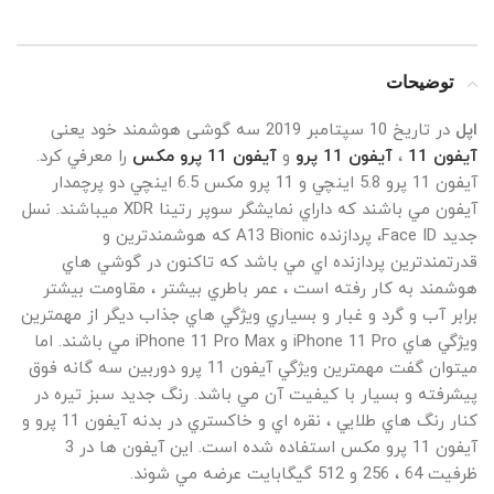
توضیحات
اپل
در تاريخ 10 سپتامبر 2019 سه گوشی هوشمند خود یعنی
آيفون 11
،
آيفون 11 پرو
و
آيفون 11 پرو مکس
را معرفي کرد.
آيفون 11 پرو 5.8 اينچي و 11 پرو مکس 6.5 اينچي دو پرچمدار
آيفون مي باشند که داراي نمايشگر سوپر رتينا XDR ميباشند. نسل
جديد Face ID، پردازنده A13 Bionic که هوشمندترين و
قدرتمندترين پردازنده اي مي باشد که تاکنون در گوشي هاي
هوشمند به کار رفته است ، عمر باطري بيشتر ، مقاومت بيشتر
برابر آب و گرد و غبار و بسياري ويژگي هاي جذاب ديگر از مهمترين
ويژگي هاي iPhone 11 Pro و iPhone 11 Pro Max مي باشند. اما
ميتوان گفت مهمترين ويژگي آيفون 11 پرو دوربين سه گانه فوق
پيشرفته و بسيار با کيفيت آن مي باشد. رنگ جديد سبز تيره در
کنار رنگ هاي طلايي ، نقره اي و خاکستري در بدنه آيفون 11 پرو و
آيفون 11 پرو مکس استفاده شده است. اين آيفون ها در 3
ظرفيت 64 ، 256 و 512 گيگابايت عرضه مي شوند.