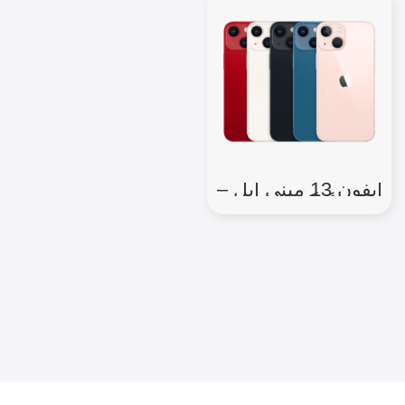
آیفون 13 مینی اپل –
128 گیگ (دو سیم
کارت) رجیستر شده