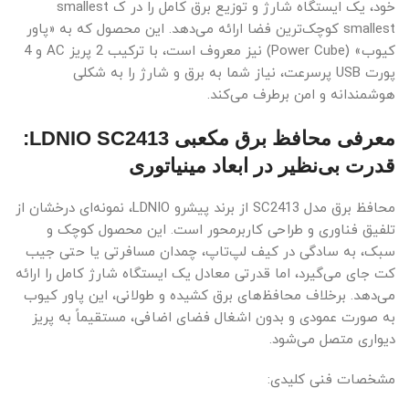
خود، یک ایستگاه شارژ و توزیع برق کامل را در ک smallest
smallest کوچک‌ترین فضا ارائه می‌دهد. این محصول که به «پاور
کیوب» (Power Cube) نیز معروف است، با ترکیب 2 پریز AC و 4
پورت USB پرسرعت، نیاز شما به برق و شارژ را به شکلی
هوشمندانه و امن برطرف می‌کند.
معرفی محافظ برق مکعبی LDNIO SC2413:
قدرت بی‌نظیر در ابعاد مینیاتوری
محافظ برق مدل SC2413 از برند پیشرو LDNIO، نمونه‌ای درخشان از
تلفیق فناوری و طراحی کاربرمحور است. این محصول کوچک و
سبک، به سادگی در کیف لپ‌تاپ، چمدان مسافرتی یا حتی جیب
کت جای می‌گیرد، اما قدرتی معادل یک ایستگاه شارژ کامل را ارائه
می‌دهد. برخلاف محافظ‌های برق کشیده و طولانی، این پاور کیوب
به صورت عمودی و بدون اشغال فضای اضافی، مستقیماً به پریز
دیواری متصل می‌شود.
مشخصات فنی کلیدی: