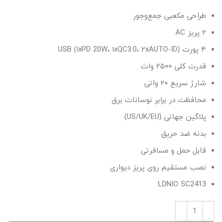
طراحی مکعبی جمع‌وجور
۲ پریز AC
۴ پورت USB (۱xPD 20W، ۱xQC3.0، ۲xAUTO-ID)
قدرت کلی ۲۵۰۰ وات
شارژ سریع ۲۰ واتی
محافظت در برابر نوسانات برق
پلاگین جهانی (US/UK/EU)
بدنه ضد حریق
قابل حمل و مسافرتی
نصب مستقیم روی پریز دیواری
LDNIO SC2413