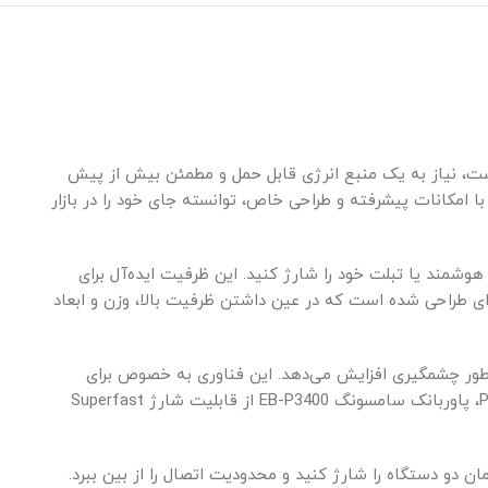
 است، نیاز به یک منبع انرژی قابل حمل و مطمئن بیش از پیش
کارآمد به این نیاز است که با امکانات پیشرفته و طراحی خاص، توانسته جای خود را در بازار
می‌دهد چندین بار گوشی هوشمند یا تبلت خود را شارژ کنید. این ظرفیت ایده‌آل برای
مکرر و قابل اعتماد در طول روز نیاز دارند، چه در محل کار، سفر یا استفاده روزمره. پاوربانک EB-P3400 به گونه‌ای طراحی شده است که در عین داشتن ظرفیت بالا، وزن و ابعاد
ستگاه‌های شما را به طور چشمگیری افزایش می‌دهد. این فناوری به خصوص برای
دستگاه‌های جدیدتر که از USB-C بهره می‌برند بسیار مهم است و باعث می‌شود در کمترین زمان ممکن باتری دستگاه پر شود. علاوه بر PD، پاوربانک سامسونگ EB-P3400 از قابلیت شارژ Superfast
وع پورت‌ها به شما اجازه می‌دهد تا همزمان دو دستگاه را شارژ کنید و محدودیت اتصال را از بین ببرد.