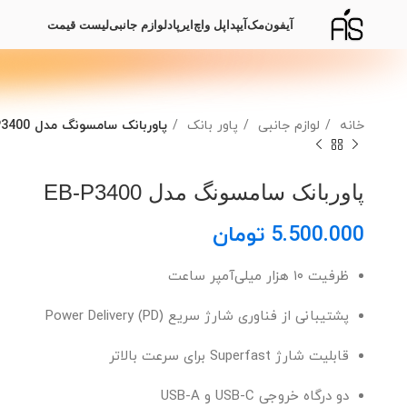
آیفون
مک
آیپد
اپل واچ
ایرپاد
لوازم جانبی
لیست قیمت
خانه
لوازم جانبی
پاور بانک
پاوربانک سامسونگ مدل EB-P3400
پاوربانک سامسونگ مدل EB-P3400
تومان
ظرفیت ۱۰ هزار میلی‌آمپر ساعت
پشتیبانی از فناوری شارژ سریع Power Delivery (PD)
قابلیت شارژ Superfast برای سرعت بالاتر
دو درگاه خروجی USB-C و USB-A