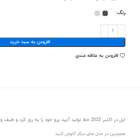
رنگ
افزودن به سبد خرید
افزودن به علاقه مندی
اپل در اکتبر 2022 خط تولید آیپد پرو خود را به روز کرد و طیف وسیعی از پیشرفت‌های کوچک از جمله تراشه M2، شناور مداد اپل، ضبط ویدئو ProRes، بلوتوث 5.3 و Wi-Fi 6E را معرفی کرد.
همچنین در مدل های دیگر کاوش کنید‫:‬