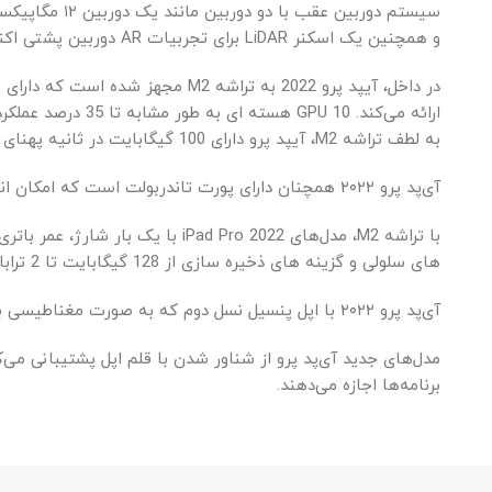
و همچنین یک اسکنر LiDAR برای تجربیات AR دوربین پشتی اکنون می‌تواند ویدیوی ProRes را برای اولین بار تا 4K با سرعت 30 فریم در ثانیه ضبط کند.
ارائه می‌کند. GPU 10 هسته ای به طور مشابه تا 35 درصد عملکرد GPU سریعتر را ارائه می دهد.
به لطف تراشه M2، آیپد پرو دارای 100 گیگابایت در ثانیه پهنای باند حافظه یکپارچه، تا 16 گیگابایت رم و حداکثر 2 ترابایت فضای ذخیره سازی است.
آی‌پد پرو ۲۰۲۲ همچنان دارای پورت تاندربولت است که امکان انتقال داده‌ها و پشتیبانی بسیار سریع‌تر از تجهیزات جانبی تاندربولت را فراهم می‌کند.
های سلولی و گزینه های ذخیره سازی از 128 گیگابایت تا 2 ترابایت اشاره کرد.
آی‌پد پرو ۲۰۲۲ با اپل پنسیل نسل دوم که به صورت مغناطیسی به آی‌پد متصل می‌شود و از اتصال فیزیکی مستقیم شارژ می‌شود، و صفحه‌کلید جادویی برای آی‌پد کار می‌کند.
مدل‌های جدید آی‌پد پرو از شناور شدن با قلم اپل پشتیبانی می‌
برنامه‌ها اجازه می‌دهند.