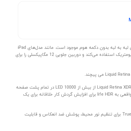
وقتی صحبت از طراحی به میان می‌آید، آی‌پد پرو بدون تغییر است، در اندازه‌های 11 و 12.9 اینچی با طراحی تمام صفحه و صفحه‌نمایش لبه به لبه بدون دکمه هوم موجود است. مانند مدل‌های iPad
Pro 2018، 2020 و 2021، iPad Pro 2022 دارای یک سیستم دوربین TrueDepth با Face ID است که از تشخیص چهره برای احراز هویت بیومتریک استفاده می‌کند و دوربین جلویی 12 مگاپیکسلی را برای
مدل 12.9 اینچی دارای نمایشگر Liquid Retina XDR mini-LED است که دامنه دینامیکی بسیار بالایی را برای iPad Pro به ارمغان می آورد. Liquid Retina XDR از بیش از 10000 LED در تمام پشت صفحه
نمایش استفاده می کند و می تواند تا 1000 نیت روشنایی تمام صفحه، 1600 نیت حداکثر روشنایی، نسبت کنتراست 1 میلیون به 1 و واقعی به life HDR برای افزایش گردش کار خلاقانه برای یک
در مدل 11 اینچی، صفحه نمایش Liquid Retina مجدداً نسبت به مدل 2021 تغییری نکرده است و دارای پشتیبانی از رنگ گسترده، True Tone برای تنظیم نور محیط، پوشش ضد انعکاس و قابلیت