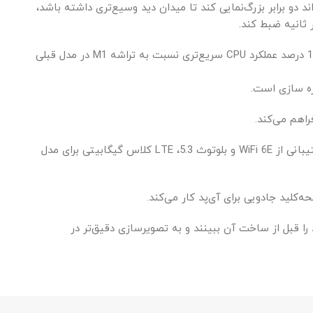
اویه دید عریض و یک دوربین ۱۰ مگاپیکسلی فوق عریض که می‌تواند دو برابر بزرگ‌نمایی کند تا میدان دید وسیع‌تری داشته باشد،
در داخل، آیپد پرو 2022 به تراشه M2 مجهز شده است که دارای CPU 8 هسته ای و GPU 10 هسته ای است. تراشه M2 در iPad Pro تا 15 درصد عملکرد CPU سریع‌تری نسبت به تراشه M1 در مدل قبلی
با تراشه M2، مدل‌های iPad Pro 2022 با یک بار شارژ، عمر باتری تمام روز را ادامه می‌دهند. از دیگر ویژگی های آیپد پرو می توان به پشتیبانی از WiFi 6E و بلوتوث 5.3، LTE کلاس گیگابیتی برای مدل
را قبل از ساخت آن ببینند و به تصویرسازی دقیق‌تر در