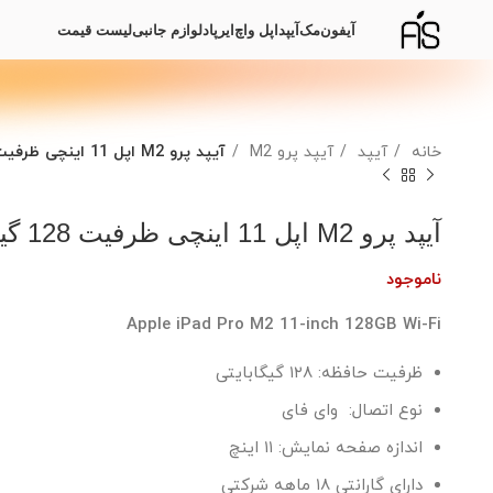
آیفون
مک
آیپد
اپل واچ
ایرپاد
لوازم جانبی
لیست قیمت
خانه
آیپد
آیپد پرو M2
آیپد پرو M2 اپل 11 اینچی ظرفیت 128 گیگابایت
آیپد پرو M2 اپل 11 اینچی ظرفیت 128 گیگابایت
ناموجود
Apple iPad Pro M2 11-inch 128GB Wi-Fi
ظرفیت حافظه: ۱۲۸ گیگابایتی
نوع اتصال: وای فای
اندازه صفحه نمایش: ۱۱ اینچ
دارای گارانتی ۱۸ ماهه شرکتی