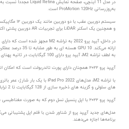
به‌روزرسانی ProMotion 120Hz است.
و همچنین یک اسکنر LiDAR برای تجربیات AR دوربین پشتی اکنون می‌تواند ویدیوی ProRes را برای اولین بار تا 4K با سرعت 30 فریم در ثانیه ضبط کند.
ارائه می‌کند. GPU 10 هسته ای به طور مشابه تا 35 درصد عملکرد GPU سریعتر را ارائه می دهد.
به لطف تراشه M2، آیپد پرو دارای 100 گیگابایت در ثانیه پهنای باند حافظه یکپارچه، تا 16 گیگابایت رم و حداکثر 2 ترابایت فضای ذخیره سازی است.
آی‌پد پرو ۲۰۲۲ همچنان دارای پورت تاندربولت است که امکان انتقال داده‌ها و پشتیبانی بسیار سریع‌تر از تجهیزات جانبی تاندربولت را فراهم می‌کند.
های سلولی و گزینه های ذخیره سازی از 128 گیگابایت تا 2 ترابایت اشاره کرد.
آی‌پد پرو ۲۰۲۲ با اپل پنسیل نسل دوم که به صورت مغناطیسی به آی‌پد متصل می‌شود و از اتصال فیزیکی مستقیم شارژ می‌شود، و صفحه‌کلید جادویی برای آی‌پد کار می‌کند.
مدل‌های جدید آی‌پد پرو از شناور شدن با قلم اپل پشتیبانی می‌
برنامه‌ها اجازه می‌دهند.