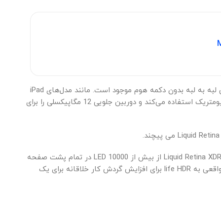
وقتی صحبت از طراحی به میان می‌آید، آی‌پد پرو بدون تغییر است، در اندازه‌های 11 و 12.9 اینچی با طراحی تمام صفحه و صفحه‌نمایش لبه به لبه بدون دکمه هوم موجود است. مانند مدل‌های iPad
Pro 2018، 2020 و 2021، iPad Pro 2022 دارای یک سیستم دوربین TrueDepth با Face ID است که از تشخیص چهره برای احراز هویت بیومتریک استفاده می‌کند و دوربین جلویی 12 مگاپیکسلی را برای
مدل 12.9 اینچی دارای نمایشگر Liquid Retina XDR mini-LED است که دامنه دینامیکی بسیار بالایی را برای iPad Pro به ارمغان می آورد. Liquid Retina XDR از بیش از 10000 LED در تمام پشت صفحه
نمایش استفاده می کند و می تواند تا 1000 نیت روشنایی تمام صفحه، 1600 نیت حداکثر روشنایی، نسبت کنتراست 1 میلیون به 1 و واقعی به life HDR برای افزایش گردش کار خلاقانه برای یک