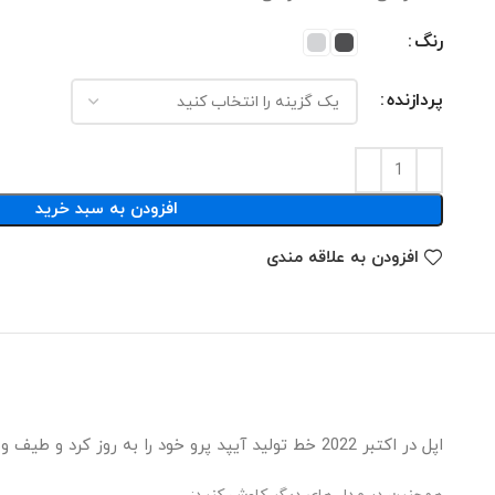
رنگ
پردازنده
افزودن به سبد خرید
افزودن به علاقه مندی
اپل در اکتبر 2022 خط تولید آیپد پرو خود را به روز کرد و طیف وسیعی از پیشرفت‌های کوچک از جمله تراشه M2، شناور مداد اپل، ضبط ویدئو ProRes، بلوتوث 5.3 و Wi-Fi 6E را معرفی کرد.