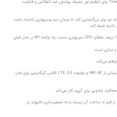
در مدل 11 اینچی، صفحه نمایش Liquid Retina مجدداً نسبت به مدل 2021 تغییری نکرده است و دارای پشتیبانی از رنگ گسترده، True Tone برای تنظیم نور محیط، پوشش ضد انعکاس و قابلیت
اویه دید عریض و یک دوربین ۱۰ مگاپیکسلی فوق عریض که می‌تواند دو برابر بزرگ‌نمایی کند تا میدان دید وسیع‌تری داشته باشد،
در داخل، آیپد پرو 2022 به تراشه M2 مجهز شده است که دارای CPU 8 هسته ای و GPU 10 هسته ای است. تراشه M2 در iPad Pro تا 15 درصد عملکرد CPU سریع‌تری نسبت به تراشه M1 در مدل قبلی
با تراشه M2، مدل‌های iPad Pro 2022 با یک بار شارژ، عمر باتری تمام روز را ادامه می‌دهند. از دیگر ویژگی های آیپد پرو می توان به پشتیبانی از WiFi 6E و بلوتوث 5.3، LTE کلاس گیگابیتی برای مدل
را قبل از ساخت آن ببینند و به تصویرسازی دقیق‌تر در