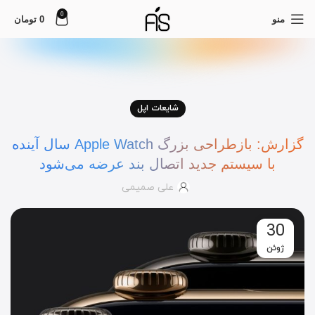
0
منو
0
تومان
شایعات اپل
گزارش: بازطراحی بزرگ Apple Watch سال آینده
با سیستم جدید اتصال بند عرضه می‌شود
علی صمیمی
30
ژوئن