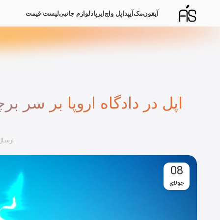
آیفون
مک
آیپد
اپل واچ
ایرپاد
لوازم جانبی
لیست قیمت
اپل در دادگاه اروپا بر سر
ارسا
08
جولای