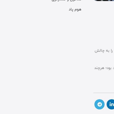
هوم پاد
 را به چالش
ای اپ استور و iOS هموارتر از قبل خواهد بود؛ هرچند