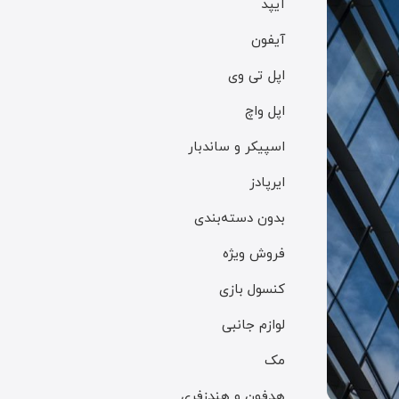
آیپد
آیفون
اپل تی وی
اپل واچ
اسپیکر و ساندبار
ایرپادز
بدون دسته‌بندی
فروش ویژه
کنسول بازی
لوازم جانبی
مک
هدفون و هندزفری