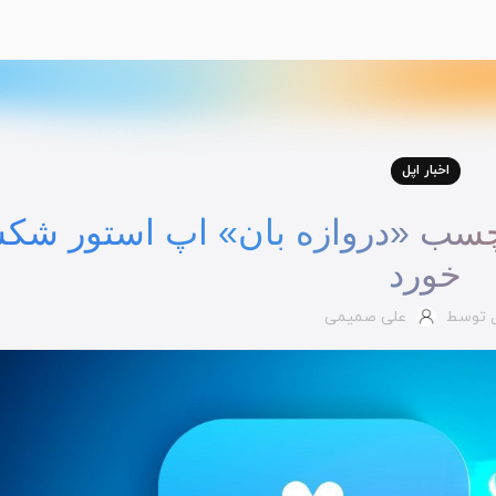
اخبار اپل
 برچسب «دروازه بان» اپ استور ش
خورد
ل توسط
علی صمیمی