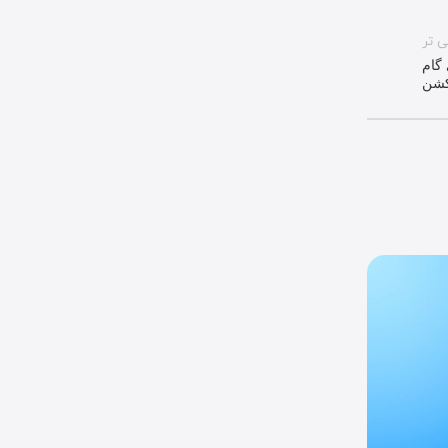
ی تر
رای راهنمای گام
نکشن
05
آگوست