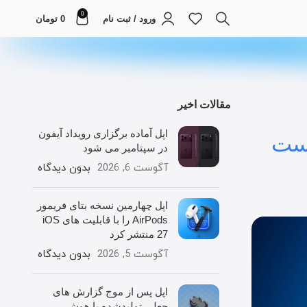
0
ورود / ثبت نام
0
تومان
مقالات اخیر
اپل آماده برگزاری رویداد آیفون
کست
در سپتامبر می شود
آگوست 6, 2026
بدون دیدگاه
اپل چهارمین نسخه بتای فریمور
AirPods را با قابلیت های iOS
27 منتشر کرد
آگوست 5, 2026
بدون دیدگاه
اپل پس از موج گزارش های
جعلی تولیدشده با هوش