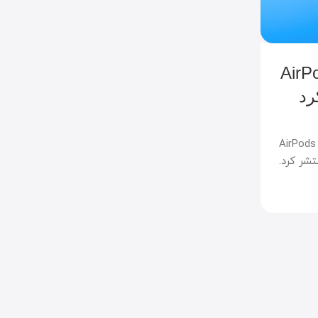
,
اخبار اپل
هوش مصنوعی اپل
خه بتای فریمور AirPods
اپل پس از موج گزارش های 
تولیدشده با هوش مصنوعی، ارس
ها را محدود کرد
0
AirPods Pro 2، ،
ارسال توسط
علی صمیمی
اپل به دلیل افزایش گزارش های بی کیفیت و گ
تولیدشده با هوش مصنوعی، سقفی برای تعداد گزا
پژوهشگران امنیتی در برنامه باگ بانتی خود تعیین
ادامه مطلب