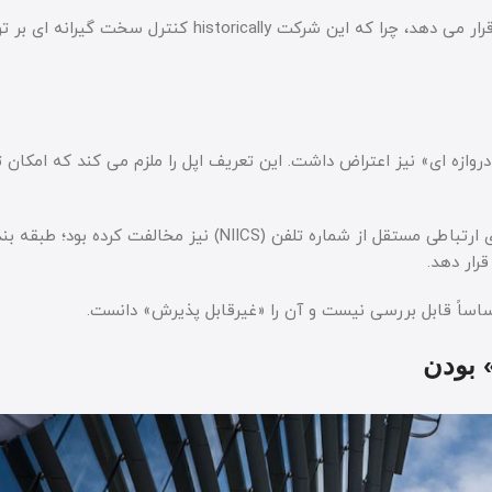
این موارد مستقیماً مدل کسب وکار اپ استور اپل را تحت تأثیر قرار می دهد، چرا که این شرکت torically
 بندی iOS به عنوان یک «پلتفرم دروازه ای» نیز اعتراض داشت. این تعریف اپل را ملزم می کند که امکا
از سوی دیگر، اپل با قرار گرفتن iMessage در دسته سرویس های ارتباطی مستقل از شماره تلفن (NIICS) نیز مخا
رار دهد.
» بودن