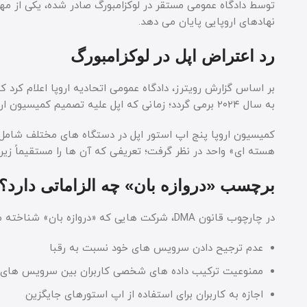
نهادهای اروپایی پایان می دهد.
رد اعتراض اپل در لوکزامبورگ
بر اساس گزارش رویترز، دادگاه عمومی اتحادیه اروپا اعلام کرد 
به سال ۲۰۲۴ برمی گردد؛ زمانی که اپل علیه تصمیم کمیسیون اروپا مبنی بر طبقه بندی خدمات خود به عنوان «دروازه بان» شکایت کرد.
هسته ای» واحد در نظر گرفت؛ تعریفی که آن ها را مستقیماً زیر چتر مقررات
برچسب «دروازه بان» چه الزاماتی دارد؟
در چارچوب قانون DMA، شرکت هایی که «دروازه بان» شناخته می شوند باید مجموعه ای از الزامات مشخص را رعایت کنند. از جمله:
عدم ترجیح دادن سرویس های خود نسبت به رقبا
ممنوعیت ترکیب داده های شخصی کاربران بین سرویس های 
اجازه به کاربران برای استفاده از اپ استورهای جایگزین