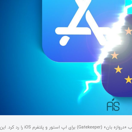
به طور رسمی تلاش اپل برای لغو برچسب «دروازه بان» (Gatekeeper) برای اپ ا