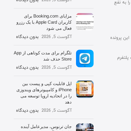
آگوست 5, 2026
بدون دیدگاه
دادگاه عمومی مستقر در لوکزامبورگ صادر شده، یکی از مهم ترین چالش های حقوقی اپل در برابر قانون بازارهای دیجیتال یا DMA را به نفع
مزایای Booking.com برای
کاربران Apple Card با یک رزرو
فعال می شود
آگوست 5, 2026
بدون دیدگاه
این پرونده
تلگرام برای مدت کوتاهی از App
A را به عنوان یک «خدمت پلتفرم
Store حذف شد
آگوست 5, 2026
بدون دیدگاه
اپل قابلیت کپی و پیست بین
iPhone و کامپیوترهای ویندوزی
را در اتحادیه اروپا توسعه می
دهد
آگوست 5, 2026
بدون دیدگاه
جان ترنوس، مدیرعامل آینده