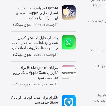
) می‌شود. بر اساس لیست منتشر شده، میزان افزایش قیمت از ۳۰
OpenAI در پاسخ به شکایت
اسرار تجاری Apple، ادعاهای
این شرکت را رد کرد
ی گرفته شده
آگوست 5, 2026
بدون دیدگاه
واتساپ قابلیت منشن کردن
همه و ارتقاهای جدید نظرسنجی
را به چت های گروهی اضافه کرد
ت. این کمبود
آگوست 5, 2026
بدون دیدگاه
ش یابد. این قطعات در طیف
مزایای Booking.com برای
کاربران Apple Card با یک رزرو
فعال می شود
آگوست 5, 2026
بدون دیدگاه
ر به
تلگرام برای مدت کوتاهی از App
ه‌ایم.»
Store حذف شد