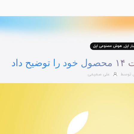
,
بار اپل
هوش مصنوعی اپل
 داد
ل توسط
علی صمیمی