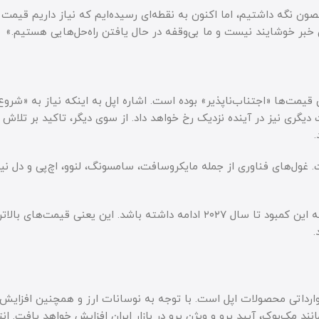
صون نگه داشتیم، اما اکنون به نقطه‌ای رسیده‌ایم که نیاز داریم قیمت
 خبر خوشایند نیست و ما بی‌وقفه در حال یافتن راه‌حل‌هایی هستیم.»
قیمت‌ها «اجتناب‌ناپذیر» بوده است. اشاره اپل به اینکه نیاز به «شرو
یگری نیز در آینده نزدیک رخ خواهد داد. از سوی دیگر، تاکید بر تلاش ب
.
 غول‌های فناوری از جمله مایکروسافت، سامسونگ، لنوو، اچ‌پی و دل نی
تولیدکننده چیپ حافظه، مایکرون (Micron)، پیش‌بینی می‌کند که این کمبود تا سال ۲۰۲۷ ادامه داشته باشد. این ی
.
ی وارداتی محصولات اپل است. با توجه به نوسانات ارز و همچنین افزایش
ند مک‌بوک، آیپد پرو و ویژن پرو در بازار ایران افزایش خواهد یافت. انت