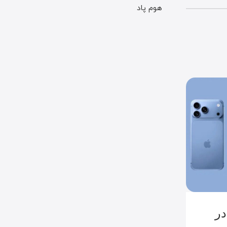
هوم پاد
05
آگوست
اخبار اپل
در