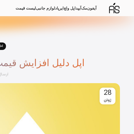
آیفون
مک
آیپد
اپل واچ
ایرپاد
لوازم جانبی
لیست قیمت
اخ
اپل دلیل افزایش قیمت ۱۴ محصول خود را توضیح
ارسا
28
ژوئن